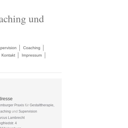
oaching und
pervision
Coaching
Kontakt
Impressum
dresse
mburger Praxis
für
Gestalttherapie,
aching
und
Supervision
rcus Lambrecht
egfriedstr. 4