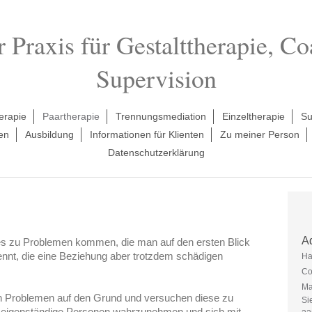
Praxis für Gestalttherapie, C
Supervision
erapie
Paartherapie
Trennungsmediation
Einzeltherapie
Su
en
Ausbildung
Informationen für Klienten
Zu meiner Person
Datenschutzerklärung
A
es zu Problemen kommen, die man auf den ersten Blick
rkennt, die eine Beziehung aber trotzdem schädigen
Ha
Co
Ma
en Problemen auf den Grund und versuchen diese zu
Si
als eigenständige Personen wahrzunehmen und sich mit