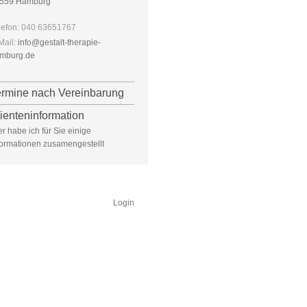
559 Hamburg
lefon: 040 63651767
Mail:
info@gestalt-therapie-
mburg.de
ermine nach Vereinbarung
ienteninformation
er habe ich für Sie einige
formationen zusamengestellt
Login