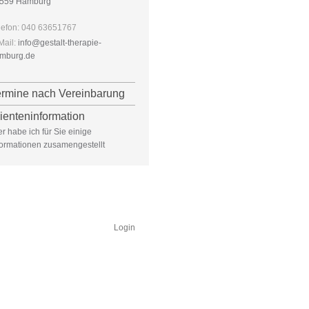
559 Hamburg
lefon: 040 63651767
Mail:
info@gestalt-therapie-
mburg.de
ermine nach Vereinbarung
ienteninformation
er habe ich für Sie einige
formationen zusamengestellt
Login