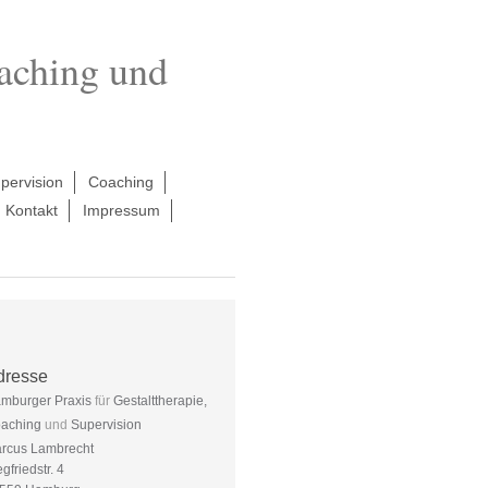
oaching und
pervision
Coaching
Kontakt
Impressum
dresse
mburger Praxis
für
Gestalttherapie,
aching
und
Supervision
rcus Lambrecht
egfriedstr. 4